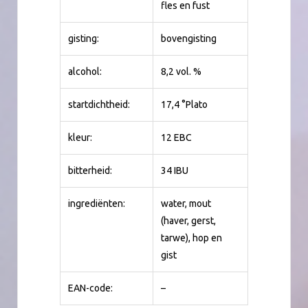
fles en fust
gisting:
bovengisting
alcohol:
8,2 vol. %
startdichtheid:
17,4 °Plato
kleur:
12 EBC
bitterheid:
34 IBU
ingrediënten:
water, mout
(haver, gerst,
tarwe), hop en
gist
EAN-code:
–