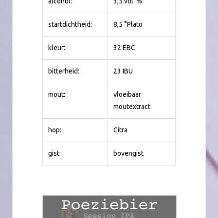
alcohol:
3,5 vol. %
startdichtheid:
8,5 °Plato
kleur:
32 EBC
bitterheid:
23 IBU
mout:
vloeibaar
moutextract
hop:
Citra
gist:
bovengist