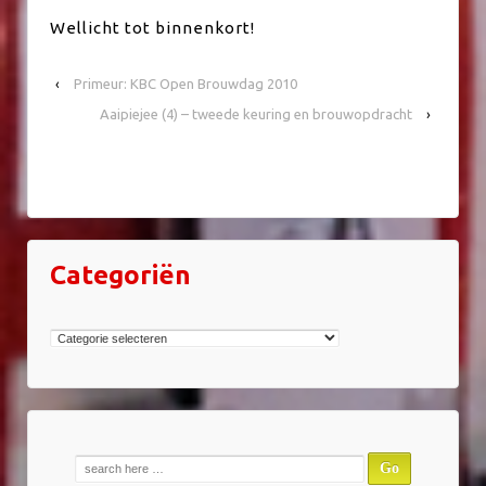
Wellicht tot binnenkort!
‹
Primeur: KBC Open Brouwdag 2010
Aaipiejee (4) – tweede keuring en brouwopdracht
›
Categoriën
Categoriën
Zoek
naar: