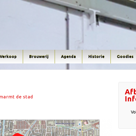
Verkoop
Brouwerij
Agenda
Historie
Goodies
Af
omarmt de stad
In
Vo