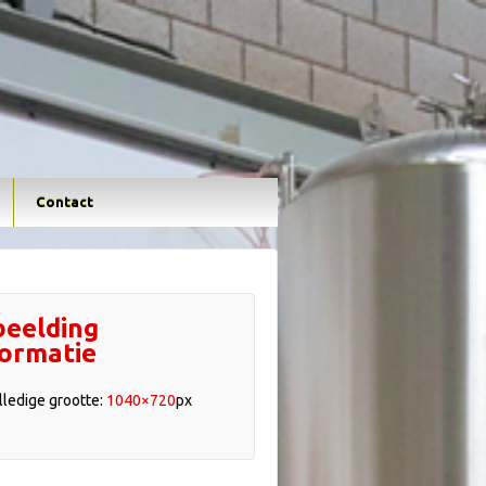
Contact
beelding
formatie
lledige grootte:
1040×720
px