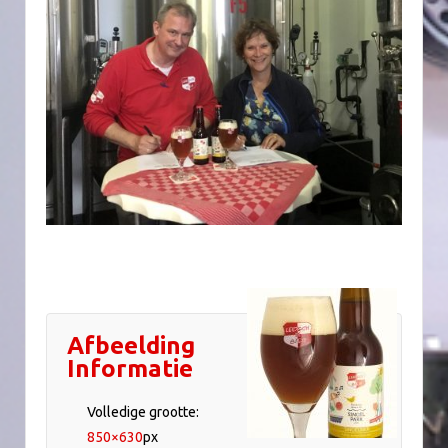
Afbeelding
Informatie
Volledige grootte:
850×630
px