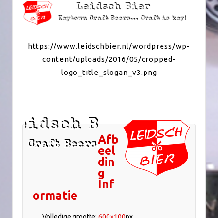
https://www.leidschbier.nl/wordpress/wp-
content/uploads/2016/05/cropped-
logo_title_slogan_v3.png
Afb
eel
din
g
Inf
ormatie
Volledige grootte:
600×100
px