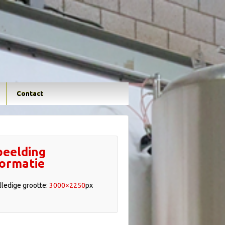
Contact
beelding
formatie
lledige grootte:
3000×2250
px