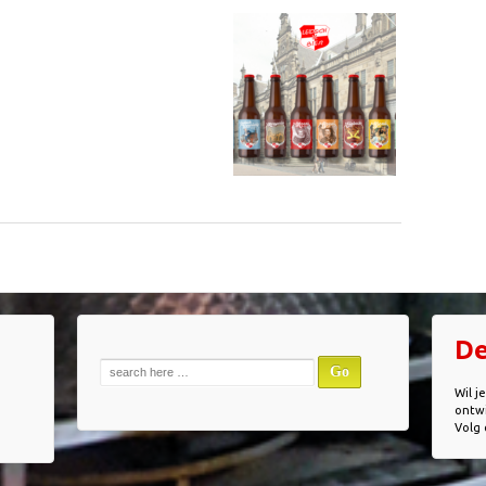
De
Zoek
naar:
Wil j
ontwi
Volg