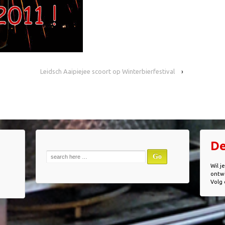
Leidsch Aaipiejee scoort op Winterbierfestival
›
De
Zoek
naar:
Wil j
ontwi
Volg