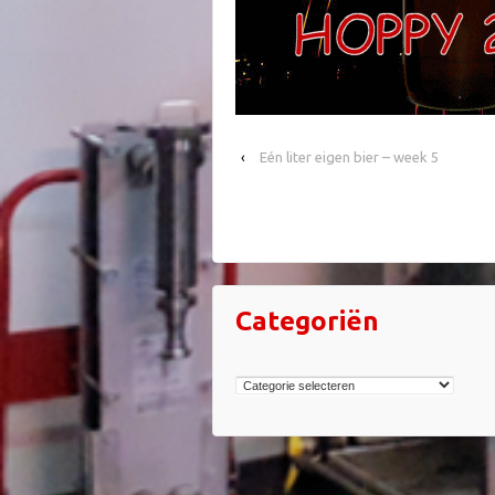
‹
Eén liter eigen bier – week 5
Categoriën
Categoriën