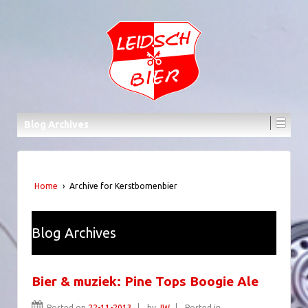
Blog Archives
Home
›
Archive for Kerstbomenbier
Blog Archives
Bier & muziek: Pine Tops Boogie Ale
Posted on
22-11-2013
by
JW
Posted in