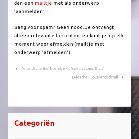
dan een
mailtje
met als onderwerp
‘aanmelden’.
Bang voor spam? Geen nood. Je ontvangt
alleen relevante berichten, en kunt je op elk
moment weer afmelden (mailtje met
onderwerp ‘afmelden’).
‹
4e Leidsche Bierborrel, met ‘speciaalbier & vis’
Leidsche Flip, biercocktail
›
Categoriën