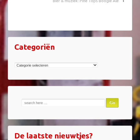
Bier & muziek: Pine Tops Boogie Ale
›
Categoriën
Categoriën
Zoek
naar:
De laatste nieuwtjes?